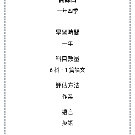
開課日
一年四季
學習時間
一年
科目數量
6 科 + 1 篇論文
評估方法
作業
​語言
​英語