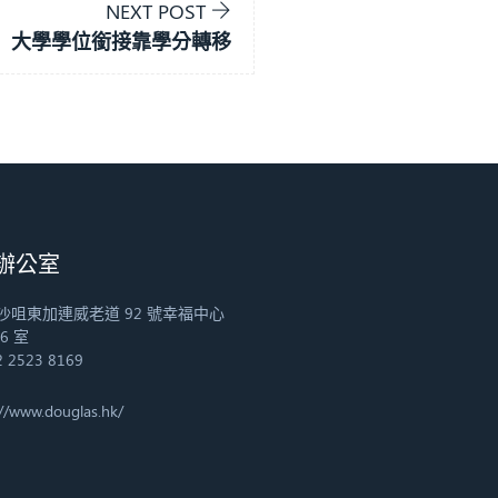
NEXT POST
大學學位銜接靠學分轉移
辦公室
沙咀東加連威老道 92 號幸福中心
06 室
 2523 8169
://www.douglas.hk/