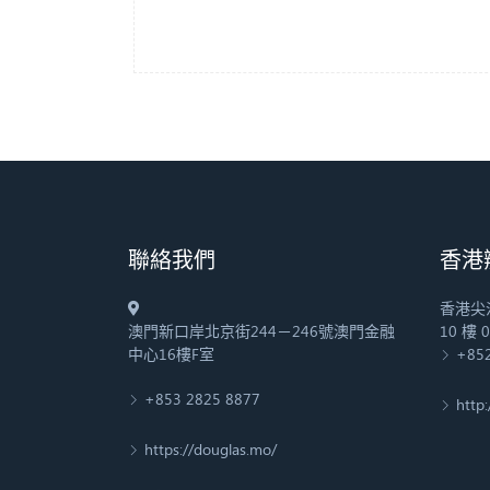
​聯絡我們
香港
香港尖
澳門新口岸北京街244－246號澳門金融
10 樓 
中心16樓F室
+852
+853 2825 8877
http
https://douglas.mo/