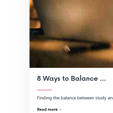
8 Ways to Balance Study and Work 平衡學習和工作的 8 種方法
Finding the balance between study a
Read more