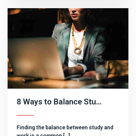
8 Ways to Balance Study and Work 平衡學習和工作的 8 種方法
Finding the balance between study and
work is a common […]